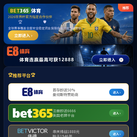
******
中国必威(西汉姆联)官方网站-
BETWAYSPO
欢迎访问西华大学-应急学院！
2026年08月07日5时25分16秒
首页
学院概况
党建工作
师资队伍
学科建设
西华大学智慧应急管理重
发布人